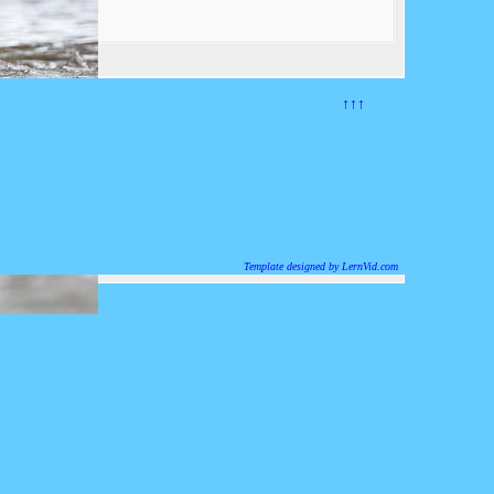
↑↑↑
Template designed by LernVid.com