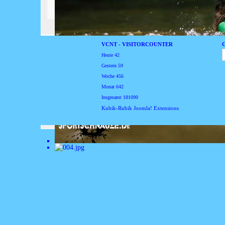
VCNT - VISITORCOUNTER
Heute
42
Gestern
59
Woche
456
Monat
642
Insgesamt
181090
Kubik-Rubik Joomla! Extensions