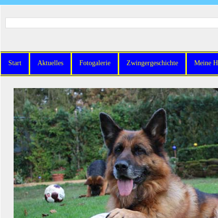
Start
Aktuelles
Fotogalerie
Zwingergeschichte
Meine H