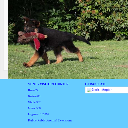
VCNT - VISITORCOUNTER
GTRANSLATE
English
Heute
27
Gestern
88
Woche
382
Monat
568
Insgesamt
181016
Kubik-Rubik Joomla! Extensions