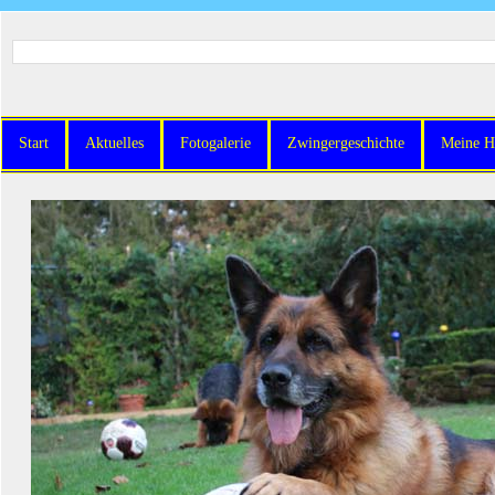
Start
Aktuelles
Fotogalerie
Zwingergeschichte
Meine H