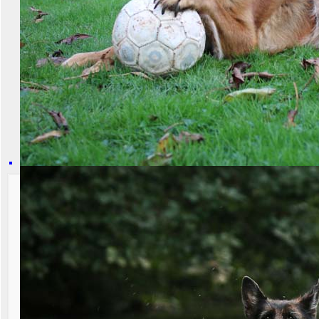
D-Wurf vom 
Wur
V: V VA Quattro von der Part
Zur Originalansicht 