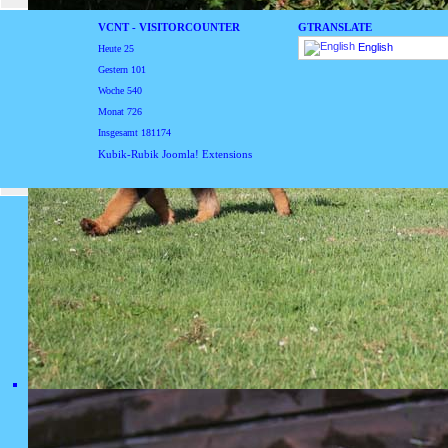
VCNT - VISITORCOUNTER
GTRANSLATE
English
Heute
25
Gestern
101
Woche
540
Monat
726
Insgesamt
181174
Kubik-Rubik Joomla! Extensions