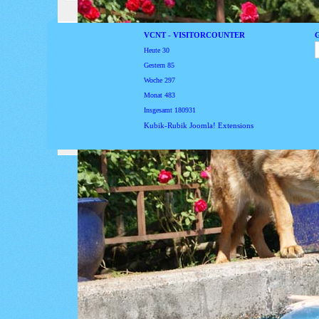
VCNT - VISITORCOUNTER
Heute
30
Gestern
85
Woche
297
Monat
483
Insgesamt
180931
Kubik-Rubik Joomla! Extensions