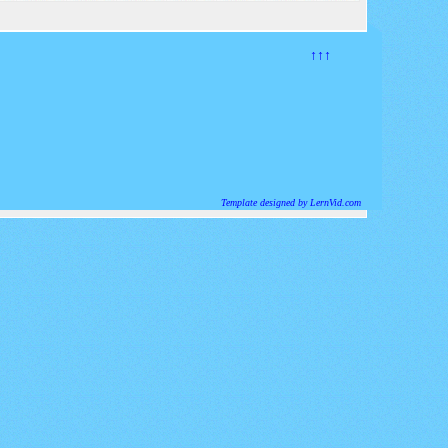
↑↑↑
Template designed by LernVid.com