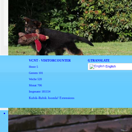
sofortige Mitteilung, da
sofort entfernt werden 
VCNT - VISITORCOUNTER
GTRANSLATE
English
Heute
5
Gestern
101
Woche
520
Monat
706
Insgesamt
181154
Kubik-Rubik Joomla! Extensions